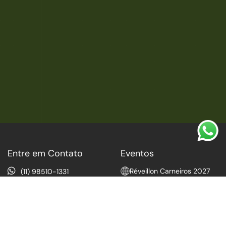
Entre em Contato
Eventos
Réveillon Carneiros 2027
(11) 98510-1331
Réveillon Arcanjos N1
Itaim Bibi
2027
concierge@injoy.ag
Réveillon Lets Pipa 2027
injoy_travel_experience