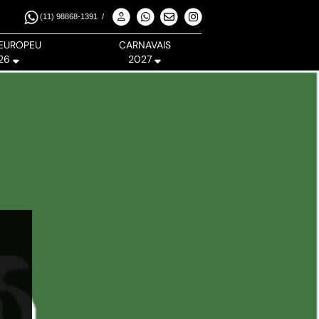
(11) 98868-1391
/
EUROPEU
CARNAVAIS
26
2027