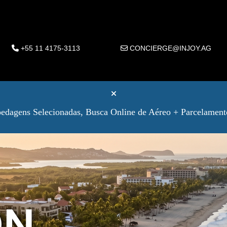
+55 11 4175-3113
CONCIERGE@INJOY.AG
dagens Selecionadas, Busca Online de Aéreo + Parcelament
ON