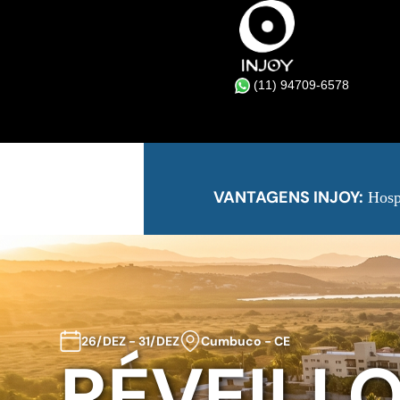
(11) 94709-6578
VANTAGENS INJOY:
Hospe
26/DEZ - 31/DEZ
Cumbuco - CE
RÉVEILL