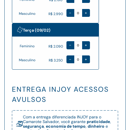
-
+
Masculino
R$ 2.990
Terça (09/02)
-
+
Feminino
R$ 2.090
-
+
Masculino
R$ 3.250
ENTREGA INJOY ACESSOS
AVULSOS
Com a entrega diferenciada INJOY para o
Camarote Salvador, você garante
praticidade
,
segurança
,
economia de tempo
,
dinheiro
e