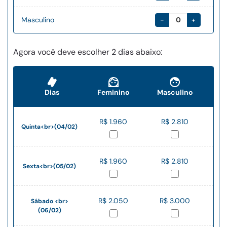
-
+
Masculino
Agora você deve escolher 2 dias abaixo:
Dias
Feminino
Masculino
R$ 1.960
R$ 2.810
Quinta<br>(04/02)
R$ 1.960
R$ 2.810
Sexta<br>(05/02)
R$ 2.050
R$ 3.000
Sábado <br>
(06/02)