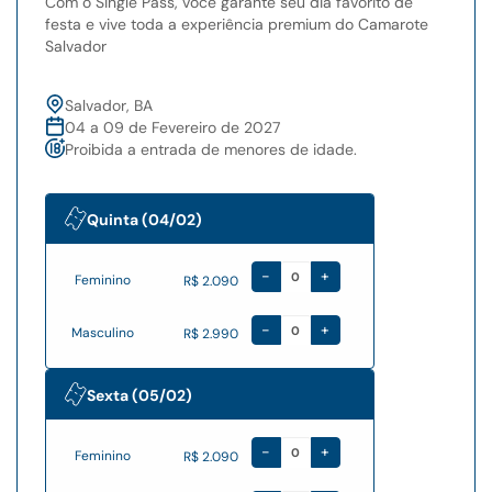
Com o Single Pass, você garante seu dia favorito de
festa e vive toda a experiência premium do Camarote
Salvador
Salvador, BA
04 a 09 de Fevereiro de 2027
Proibida a entrada de menores de idade.
Quinta (04/02)
-
+
Feminino
R$ 2.090
-
+
Masculino
R$ 2.990
Sexta (05/02)
-
+
Feminino
R$ 2.090