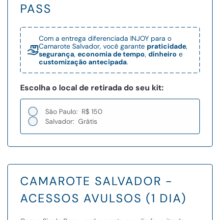
PASS
Com a entrega diferenciada INJOY para o
Camarote Salvador, você garante
praticidade
,
segurança
,
economia de tempo
,
dinheiro
e
customização antecipada
.
Escolha o local de retirada do seu kit:
São Paulo:
R$ 150
Salvador:
Grátis
CAMAROTE SALVADOR -
ACESSOS AVULSOS (1 DIA)