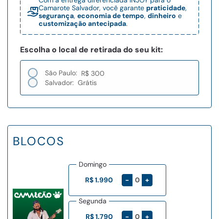
Com a entrega diferenciada INJOY para o
Camarote Salvador, você garante
praticidade
,
segurança
,
economia de tempo
,
dinheiro
e
customização antecipada
.
Escolha o local de retirada do seu kit:
São Paulo:
R$ 300
Salvador:
Grátis
BLOCOS
Domingo
-
+
R$ 1.990
Segunda
-
+
R$ 1.790