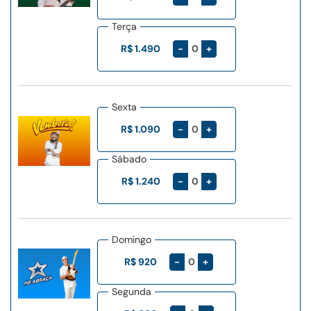
Terça
-
+
R$ 1.490
Sexta
-
+
R$ 1.090
Sábado
-
+
R$ 1.240
Domingo
-
+
R$ 920
Segunda