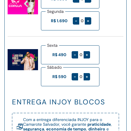
Segunda
-
+
R$ 1.690
Sexta
-
+
R$ 490
Sábado
-
+
R$ 590
ENTREGA INJOY BLOCOS
Com a entrega diferenciada INJOY para o
Camarote Salvador, você garante
praticidade
,
segurança
,
economia de tempo
,
dinheiro
e