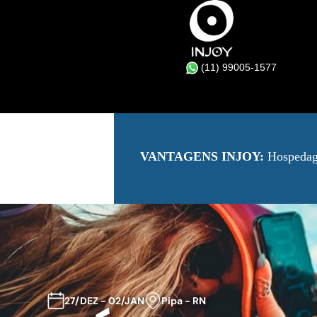
(11) 99005-1577
VANTAGENS INJOY:
Hospedage
27/DEZ - 02/JAN
Pipa - RN