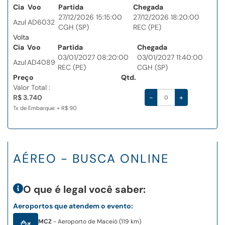
Cia
Voo
Partida
Chegada
27/12/2026 15:15:00
27/12/2026 18:20:00
Azul
AD6032
CGH (SP)
REC (PE)
Volta
Cia
Voo
Partida
Chegada
03/01/2027 08:20:00
03/01/2027 11:40:00
Azul
AD4089
REC (PE)
CGH (SP)
Preço
Qtd.
Valor Total :
R$ 3.740
-
+
Tx de Embarque: + R$ 90
AÉREO - BUSCA ONLINE
O que é legal você saber:
Aeroportos que atendem o evento:
MCZ
- Aeroporto de Maceió (119 km)