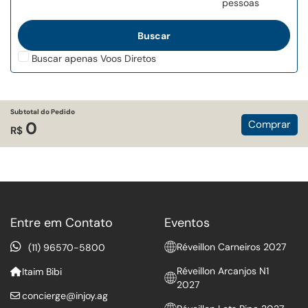
pessoas
Buscar apenas Voos Diretos
Subtotal do Pedido
Comprar
0
R$
Entre em Contato
Eventos
Réveillon Carneiros 2027
(11) 96570-5800
Réveillon Arcanjos N1
Itaim Bibi
2027
concierge@injoy.ag