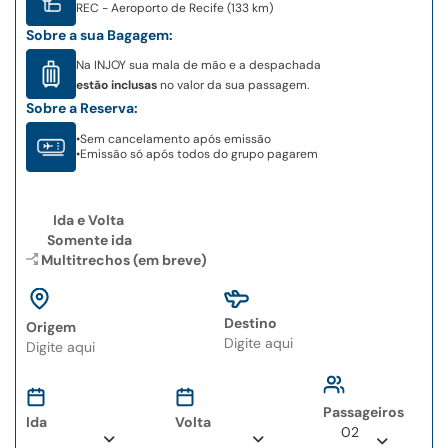
REC
- Aeroporto de Recife (133 km)
Sobre a sua Bagagem:
Na INJOY sua mala de mão e a despachada
estão inclusas
no valor da sua passagem.
Sobre a Reserva:
•
Sem cancelamento após emissão
•
Emissão só após todos do grupo pagarem
Ida e Volta
Somente ida
Multitrechos (em breve)
Destino
Origem
Type 2 or more
Type 2 or more
characters for results.
characters for results.
Passageiros
Ida
Volta
02