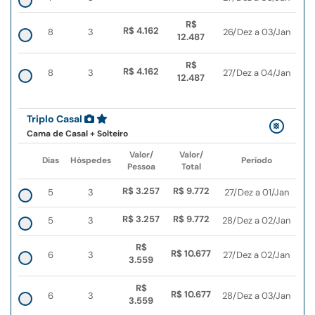
R$
R$ 4.162
8
3
26/Dez a 03/Jan
12.487
R$
R$ 4.162
8
3
27/Dez a 04/Jan
12.487
Triplo Casal
Cama de Casal + Solteiro
Valor/
Valor/
Dias
Hóspedes
Período
Pessoa
Total
R$ 3.257
R$ 9.772
5
3
27/Dez a 01/Jan
R$ 3.257
R$ 9.772
5
3
28/Dez a 02/Jan
R$
R$ 10.677
6
3
27/Dez a 02/Jan
3.559
R$
R$ 10.677
6
3
28/Dez a 03/Jan
3.559