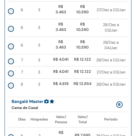
R$
R$
6
3
27/Dez a 02/Jan
3.463
10.390
R$
R$
28/Dez a
6
3
3.463
10.390
03/Jan
R$
R$
29/Dez a
6
3
3.463
10.390
04/Jan
R$ 4.041
R$ 12.122
7
3
26/Dez a 02/Jan
R$ 4.041
R$ 12.122
7
3
27/Dez a 03/Jan
R$ 4.618
R$ 13.854
8
3
26/Dez a 03/Jan
Bangalô Master
Cama de Casal
Valor/
Valor/
Dias
Hóspedes
Período
Pessoa
Total
R$
R$ 7.695
5
2
28/Dez a 02/Jan