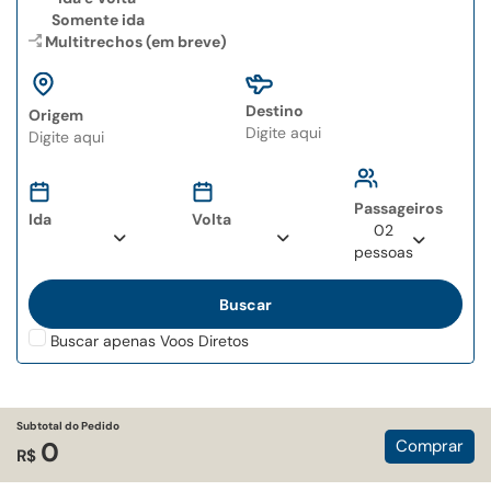
Somente ida
Multitrechos (em breve)
Destino
Origem
Type 2 or more
Type 2 or more
characters for results.
characters for results.
Passageiros
Ida
Volta
02
pessoas
Buscar apenas Voos Diretos
Subtotal do Pedido
Comprar
0
R$