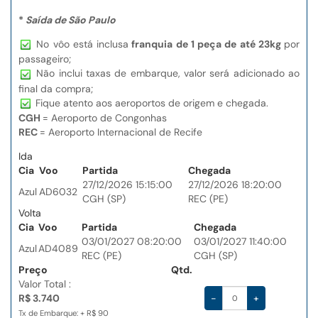
*
Saída de São Paulo
No vôo está inclusa
franquia de 1 peça de até 23kg
por
passageiro;
Não inclui taxas de embarque, valor será adicionado ao
final da compra;
Fique atento aos aeroportos de origem e chegada.
CGH
= Aeroporto de Congonhas
REC
= Aeroporto Internacional de Recife
Ida
Cia
Voo
Partida
Chegada
27/12/2026 15:15:00
27/12/2026 18:20:00
Azul
AD6032
CGH (SP)
REC (PE)
Volta
Cia
Voo
Partida
Chegada
03/01/2027 08:20:00
03/01/2027 11:40:00
Azul
AD4089
REC (PE)
CGH (SP)
Preço
Qtd.
Valor Total :
R$ 3.740
-
+
Tx de Embarque: + R$ 90