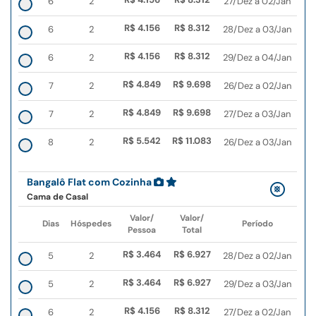
6
2
27/Dez a 02/Jan
R$ 4.156
R$ 8.312
6
2
28/Dez a 03/Jan
R$ 4.156
R$ 8.312
6
2
29/Dez a 04/Jan
R$ 4.849
R$ 9.698
7
2
26/Dez a 02/Jan
R$ 4.849
R$ 9.698
7
2
27/Dez a 03/Jan
R$ 5.542
R$ 11.083
8
2
26/Dez a 03/Jan
Bangalô Flat com Cozinha
Cama de Casal
Valor/
Valor/
Dias
Hóspedes
Período
Pessoa
Total
R$ 3.464
R$ 6.927
5
2
28/Dez a 02/Jan
R$ 3.464
R$ 6.927
5
2
29/Dez a 03/Jan
R$ 4.156
R$ 8.312
6
2
27/Dez a 02/Jan