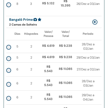
R$
R$ 5.132
8
3
26/Dez a 03/Jan
15.395
Bangalô Prime
2 Camas de Solteiro
Valor/
Valor/
Dias
Hóspedes
Período
Pessoa
Total
28/Dez a
R$ 4.619
R$ 9.238
5
2
02/Jan
R$ 4.619
R$ 9.238
5
2
29/Dez a 03/Jan
R$
R$ 11.085
6
2
27/Dez a 02/Jan
5.543
R$
28/Dez a
R$ 11.085
6
2
5.543
03/Jan
R$
29/Dez a
R$ 11.085
6
2
5.543
04/Jan