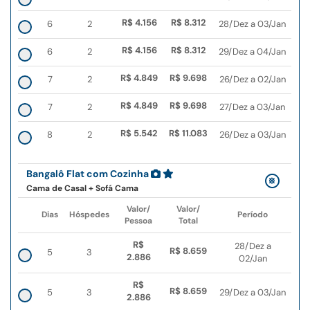
R$ 4.156
R$ 8.312
6
2
28/Dez a 03/Jan
R$ 4.156
R$ 8.312
6
2
29/Dez a 04/Jan
R$ 4.849
R$ 9.698
7
2
26/Dez a 02/Jan
R$ 4.849
R$ 9.698
7
2
27/Dez a 03/Jan
R$ 5.542
R$ 11.083
8
2
26/Dez a 03/Jan
Bangalô Flat com Cozinha
Cama de Casal + Sofá Cama
Valor/
Valor/
Dias
Hóspedes
Período
Pessoa
Total
R$
28/Dez a
R$ 8.659
5
3
2.886
02/Jan
R$
R$ 8.659
5
3
29/Dez a 03/Jan
2.886