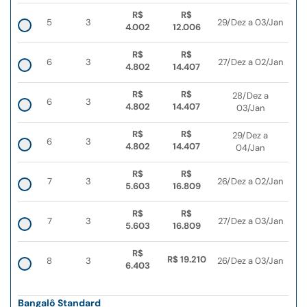
R$
R$
5
3
29/Dez a 03/Jan
4.002
12.006
R$
R$
6
3
27/Dez a 02/Jan
4.802
14.407
R$
R$
28/Dez a
6
3
4.802
14.407
03/Jan
R$
R$
29/Dez a
6
3
4.802
14.407
04/Jan
R$
R$
7
3
26/Dez a 02/Jan
5.603
16.809
R$
R$
7
3
27/Dez a 03/Jan
5.603
16.809
R$
R$ 19.210
8
3
26/Dez a 03/Jan
6.403
Bangalô Standard