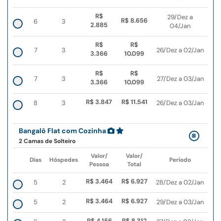
R$
29/Dez a
R$ 8.656
6
3
2.885
04/Jan
R$
R$
7
3
26/Dez a 02/Jan
3.366
10.099
R$
R$
7
3
27/Dez a 03/Jan
3.366
10.099
R$ 3.847
R$ 11.541
8
3
26/Dez a 03/Jan
Bangalô Flat com Cozinha
2 Camas de Solteiro
Valor/
Valor/
Dias
Hóspedes
Período
Pessoa
Total
R$ 3.464
R$ 6.927
5
2
28/Dez a 02/Jan
R$ 3.464
R$ 6.927
5
2
29/Dez a 03/Jan
R$ 4.156
R$ 8.312