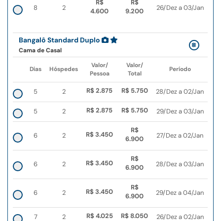
R$
R$
8
2
26/Dez a 03/Jan
4.600
9.200
Bangalô Standard Duplo
Cama de Casal
Valor/
Valor/
Dias
Hóspedes
Período
Pessoa
Total
R$ 2.875
R$ 5.750
5
2
28/Dez a 02/Jan
R$ 2.875
R$ 5.750
5
2
29/Dez a 03/Jan
R$
R$ 3.450
6
2
27/Dez a 02/Jan
6.900
R$
R$ 3.450
6
2
28/Dez a 03/Jan
6.900
R$
R$ 3.450
6
2
29/Dez a 04/Jan
6.900
R$ 4.025
R$ 8.050
7
2
26/Dez a 02/Jan