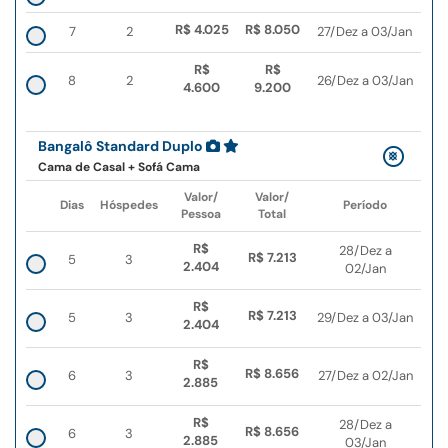
R$ 4.025
R$ 8.050
7
2
27/Dez a 03/Jan
R$
R$
8
2
26/Dez a 03/Jan
4.600
9.200
Bangalô Standard Duplo
Cama de Casal + Sofá Cama
Valor/
Valor/
Dias
Hóspedes
Período
Pessoa
Total
R$
28/Dez a
R$ 7.213
5
3
2.404
02/Jan
R$
R$ 7.213
5
3
29/Dez a 03/Jan
2.404
R$
R$ 8.656
6
3
27/Dez a 02/Jan
2.885
R$
28/Dez a
R$ 8.656
6
3
2.885
03/Jan