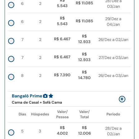
R$
28/Dez a
R$ 11.085
6
2
5.543
03/Jan
R$
29/Dez a
R$ 11.085
6
2
5.543
04/Jan
R$
R$ 6.467
7
2
26/Dez a 02/Jan
12.933
R$
R$ 6.467
7
2
27/Dez a 03/Jan
12.933
R$
R$ 7.390
8
2
26/Dez a 03/Jan
14.780
Bangalô Prime
Cama de Casal + Sofá Cama
Valor/
Valor/
Dias
Hóspedes
Período
Pessoa
Total
R$
R$
28/Dez a
5
3
4.002
12.006
02/Jan