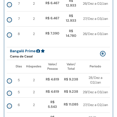
R$
R$ 6.467
7
2
26/Dez a 02/Jan
12.933
R$
R$ 6.467
7
2
27/Dez a 03/Jan
12.933
R$
R$ 7.390
8
2
26/Dez a 03/Jan
14.780
Bangalô Prime
Cama de Casal
Valor/
Valor/
Dias
Hóspedes
Período
Pessoa
Total
28/Dez a
R$ 4.619
R$ 9.238
5
2
02/Jan
R$ 4.619
R$ 9.238
5
2
29/Dez a 03/Jan
R$
R$ 11.085
6
2
27/Dez a 02/Jan
5.543