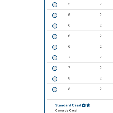
5
2
5
2
6
2
6
2
6
2
7
2
7
2
8
2
8
2
Standard Casal
Cama de Casal