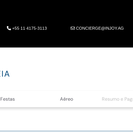
+55 11 4175-3113
CONCIERGE@INJOY.AG
IA
Festas
Aéreo
Resumo e Pa