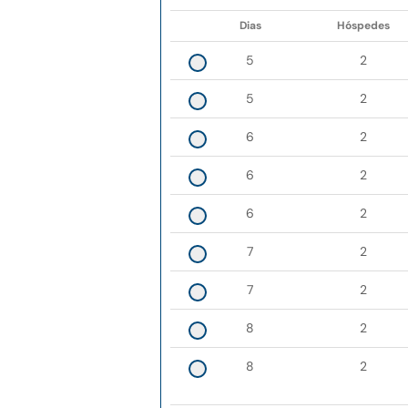
Dias
Hóspedes
5
2
5
2
6
2
6
2
6
2
7
2
7
2
8
2
8
2