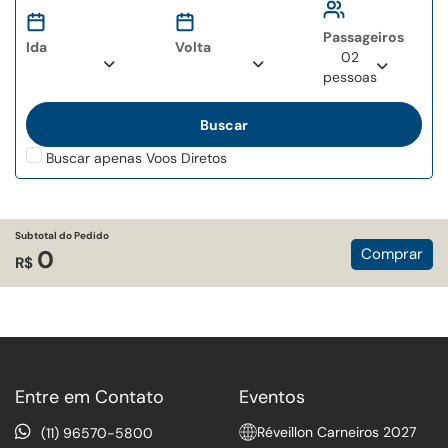
characters for results.
characters for results.
Passageiros
Ida
Volta
02
pessoas
Buscar apenas Voos Diretos
Subtotal do Pedido
Comprar
0
R$
Entre em Contato
Eventos
Réveillon Carneiros 2027
(11) 96570-5800