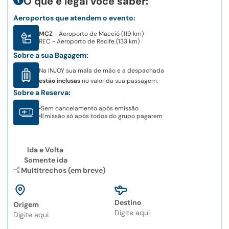
O que é legal você saber:
Aeroportos que atendem o evento:
MCZ
- Aeroporto de Maceió (119 km)
REC
- Aeroporto de Recife (133 km)
Sobre a sua Bagagem:
Na INJOY sua mala de mão e a despachada
estão inclusas
no valor da sua passagem.
Sobre a Reserva:
•
Sem cancelamento após emissão
•
Emissão só após todos do grupo pagarem
Ida e Volta
Somente ida
Multitrechos (em breve)
Destino
Origem
Type 2 or more
Type 2 or more