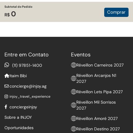
Subtotal do Pedido
Comprar
0
R$
Entre em Contato
Eventos
Réveillon Carneiros 2027
(11) 97851-1400
Réveillon Arcanjos N1
Itaim Bibi
2027
concierge@injoy.ag
Réveillon Lets Pipa 2027
injoy_travel_experience
Réveillon Mil Sorrisos
conciergeinjoy
2027
Sobre a INJOY
Réveillon Amoré 2027
Oportunidades
Réveillon Destino 2027