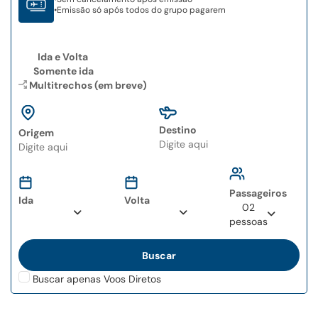
•
Emissão só após todos do grupo pagarem
Ida e Volta
Somente ida
Multitrechos (em breve)
Destino
Origem
Type 2 or more
Type 2 or more
characters for results.
characters for results.
Passageiros
Ida
Volta
02
pessoas
Buscar apenas Voos Diretos