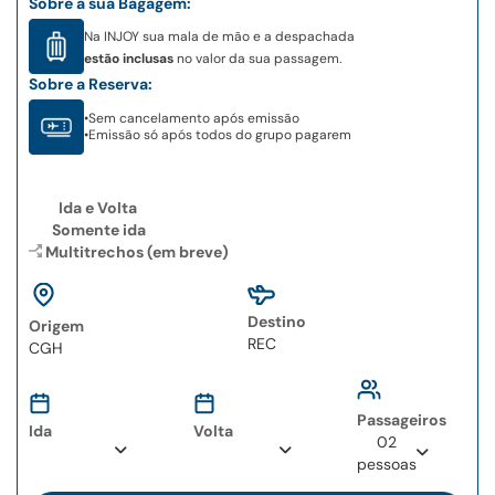
Sobre a sua Bagagem:
Na INJOY sua mala de mão e a despachada
estão inclusas
no valor da sua passagem.
Sobre a Reserva:
•
Sem cancelamento após emissão
•
Emissão só após todos do grupo pagarem
Ida e Volta
Somente ida
Multitrechos (em breve)
Destino
Origem
Type 2 or more
Type 2 or more
characters for results.
characters for results.
Passageiros
Ida
Volta
02
pessoas