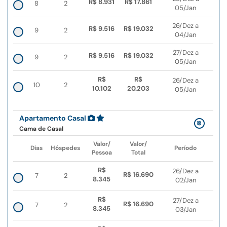
R$ 8.931
R$ 17.861
8
2
05/Jan
26/Dez a
R$ 9.516
R$ 19.032
9
2
04/Jan
27/Dez a
R$ 9.516
R$ 19.032
9
2
05/Jan
R$
R$
26/Dez a
10
2
10.102
20.203
05/Jan
Apartamento Casal
Cama de Casal
Valor/
Valor/
Dias
Hóspedes
Período
Pessoa
Total
R$
26/Dez a
R$ 16.690
7
2
8.345
02/Jan
R$
27/Dez a
R$ 16.690
7
2
8.345
03/Jan