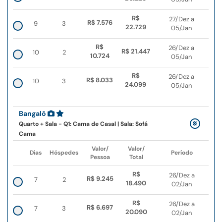
R$
27/Dez a
R$ 7.576
9
3
22.729
05/Jan
R$
26/Dez a
R$ 21.447
10
2
10.724
05/Jan
R$
26/Dez a
R$ 8.033
10
3
24.099
05/Jan
Bangalô
Quarto + Sala - Q1: Cama de Casal | Sala: Sofá
Cama
Valor/
Valor/
Dias
Hóspedes
Período
Pessoa
Total
R$
26/Dez a
R$ 9.245
7
2
18.490
02/Jan
R$
26/Dez a
R$ 6.697
7
3
20.090
02/Jan