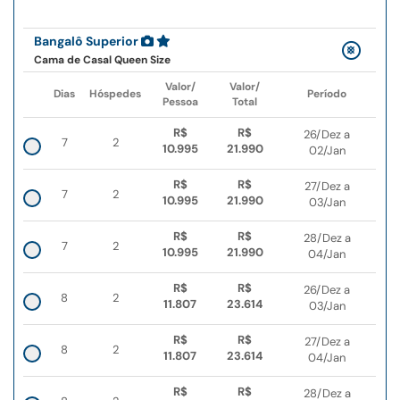
Bangalô Superior
Cama de Casal Queen Size
Valor/
Valor/
Dias
Hóspedes
Período
Pessoa
Total
R$
R$
26/Dez a
7
2
10.995
21.990
02/Jan
R$
R$
27/Dez a
7
2
10.995
21.990
03/Jan
R$
R$
28/Dez a
7
2
10.995
21.990
04/Jan
R$
R$
26/Dez a
8
2
11.807
23.614
03/Jan
R$
R$
27/Dez a
8
2
11.807
23.614
04/Jan
R$
R$
28/Dez a