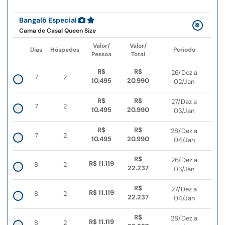
Bangalô Especial
Cama de Casal Queen Size
Valor/
Valor/
Dias
Hóspedes
Período
Pessoa
Total
R$
R$
26/Dez a
7
2
10.495
20.990
02/Jan
R$
R$
27/Dez a
7
2
10.495
20.990
03/Jan
R$
R$
28/Dez a
7
2
10.495
20.990
04/Jan
R$
26/Dez a
R$ 11.119
8
2
22.237
03/Jan
R$
27/Dez a
R$ 11.119
8
2
22.237
04/Jan
R$
28/Dez a
R$ 11.119
8
2