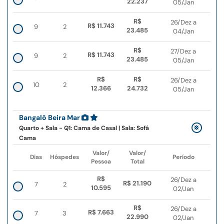
22.237
05/Jan
R$
26/Dez a
R$ 11.743
9
2
23.485
04/Jan
R$
27/Dez a
R$ 11.743
9
2
23.485
05/Jan
R$
R$
26/Dez a
10
2
12.366
24.732
05/Jan
Bangalô Beira Mar
Quarto + Sala - Q1: Cama de Casal | Sala: Sofá
Cama
Valor/
Valor/
Dias
Hóspedes
Período
Pessoa
Total
R$
26/Dez a
R$ 21.190
7
2
10.595
02/Jan
R$
26/Dez a
R$ 7.663
7
3
22.990
02/Jan