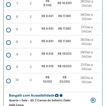
R$
28/Dez a
R$ 16.690
7
2
8.345
04/Jan
26/Dez a
R$ 8.931
R$ 17.861
8
2
03/Jan
27/Dez a
R$ 8.931
R$ 17.861
8
2
04/Jan
28/Dez a
R$ 8.931
R$ 17.861
8
2
05/Jan
26/Dez a
R$ 9.516
R$ 19.032
9
2
04/Jan
27/Dez a
R$ 9.516
R$ 19.032
9
2
05/Jan
R$
R$
26/Dez a
10
2
10.102
20.203
05/Jan
Bangalô com Acessibilidade
Quarto + Sala - Q1: 2 Camas de Solteiro | Sala:
Sofá Cama