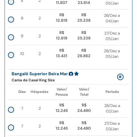
8
2
11.807
23.614
05/Jan
R$
R$
26/Dez a
9
2
12.619
25.238
04/Jan
R$
R$
27/Dez a
9
2
12.619
25.238
05/Jan
R$
R$
26/Dez a
10
2
13.431
26.862
05/Jan
Bangalô Superior Beira Mar
Cama de Casal King Size
Valor/
Valor/
Dias
Hóspedes
Período
Pessoa
Total
R$
R$
26/Dez a
7
2
12.245
24.490
02/Jan
R$
R$
27/Dez a
7
2
12.245
24.490
03/Jan