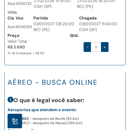
27/12/2026 15:15:00
27/12/2026 18:20:00
Azul
AD6032
CGH (SP)
REC (PE)
Volta
Cia
Voo
Partida
Chegada
03/01/2027 08:20:00
03/01/2027 11:40:00
Azul
AD4089
REC (PE)
CGH (SP)
Preço
Qtd.
Valor Total :
R$ 3.690
-
+
Tx de Embarque: + R$ 90
AÉREO - BUSCA ONLINE
O que é legal você saber:
Aeroportos que atendem o evento:
REC
- Aeroporto de Recife (92 km)
MCZ
- Aeroporto de Maceió (190 km)