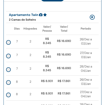
Apartamento Twin
2 Camas de Solteiro
Valor/
Valor/
Dias
Hóspedes
Período
Pessoa
Total
R$
26/Dez a
R$ 16.690
7
2
8.345
02/Jan
R$
27/Dez a
R$ 16.690
7
2
8.345
03/Jan
R$
28/Dez a
R$ 16.690
7
2
8.345
04/Jan
26/Dez a
R$ 8.931
R$ 17.861
8
2
03/Jan
27/Dez a
R$ 8.931
R$ 17.861
8
2
04/Jan
28/Dez a