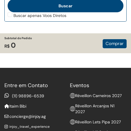
Buscar apenas Voos Diretos
Subtotal do Pedido
Comprar
0
R$
Entre em Contato
Eventos
Réveillon Carneiros 2027
(11) 98896-6539
Réveillon Arcanjos N1
Itaim Bibi
2027
concierge@injoy.ag
Réveillon Lets Pipa 2027
injoy_travel_experience