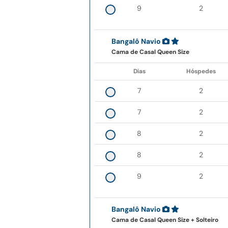
9
2
Bangalô Navio
Cama de Casal Queen Size
Dias
Hóspedes
7
2
7
2
8
2
8
2
9
2
Bangalô Navio
Cama de Casal Queen Size + Solteiro