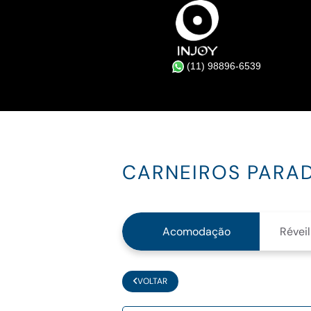
(11) 98896-6539
CARNEIROS PARA
Acomodação
Réveil
VOLTAR