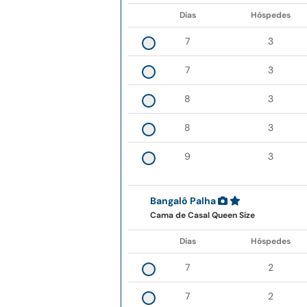
Dias
Hóspedes
7
3
7
3
8
3
8
3
9
3
Bangalô Palha
Cama de Casal Queen Size
Dias
Hóspedes
7
2
7
2