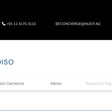
+55 11 4175-3113
CONCIERGE@INJOY.AG
DISO
lon Carneiros
Aéreo
Resumo e Pa