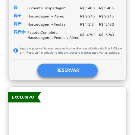
Somente Hospedagem
R$ 5.465
R$ 5.465
Hospedagem + Aéreo
R$ 9.245
R$ 9.245
Hospedagem + Festas
R$ 11.213
R$ 12.163
Pacote Completo:
R$ 14.793
R$ 15.743
Hospedagem + Festas + Aéreo
Agora é possível buscar voos online de diversas cidades do Brasil. Clique
em “Reservar” e selecione origem, destino e datas para ver as opções.
RESERVAR
EXCLUSIVO