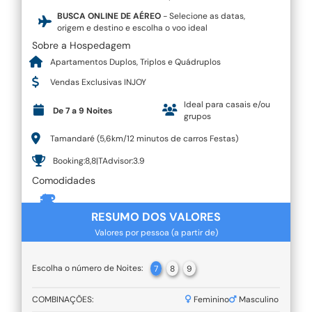
BUSCA ONLINE DE AÉREO
- Selecione as datas,
origem e destino e escolha o voo ideal
Sobre a Hospedagem
Apartamentos Duplos, Triplos e Quádruplos
Vendas Exclusivas INJOY
Ideal para casais e/ou
De 7 a 9 Noites
grupos
Tamandaré (5,6km/12 minutos de carros Festas)
Booking:8,8|TAdvisor:3.9
Comodidades
RESUMO DOS VALORES
Valores por pessoa (a partir de)
Escolha o número de Noites:
7
8
9
COMBINAÇÕES:
Feminino
Masculino