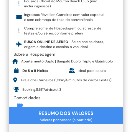
Pousada Oficial do Mouton Beach Club (não
inclui ingressos)
Ingressos Réveillon Carneiros com valor especial
e sem cobrança de taxa de conveniência
Compre somente Hospedagem ou acrescente
festas e/ou aéreo, conforme preferir
BUSCA ONLINE DE AÉREO
- Selecione as datas,
origem e destino e escolha o voo ideal
Sobre a Hospedagem
Apartamento Duplo | Bangalô Duplo, Triplo e Quádruplo
De 8 a 9 Noites
Ideal para casais
Praia dos Carneiros (1,3km/4 minutos de carros Festas)
Booking:8,6|TAdvisor:4.3
Comodidades
RESUMO DOS VALORES
Valores por pessoa (a partir de)