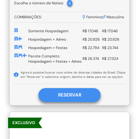
Escolha o número de Noites:
8
COMBINAÇÕES:
Feminino
Masculino
Somente Hospedagem
R$ 17.046
R$ 17.046
Hospedagem + Aéreo
R$ 20.826
R$ 20.826
Hospedagem + Festas
R$ 22.794
R$ 23.744
Pacote Completo:
R$ 26.374
R$ 27.324
Hospedagem + Festas + Aéreo
Agora é possível buscar voos online de diversas cidades do Brasil. Clique
em “Reservar” e selecione origem, destino e datas para ver as opções.
RESERVAR
EXCLUSIVO