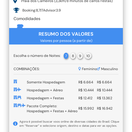
Praia dos Carneiros (3,3km/8 minutos de carros Festas)
Booking:8,7|TAdvisor:3.9
Comodidades
RESUMO DOS VALORES
Valores por pessoa (a partir de)
Escolha o número de Noites:
7
8
9
10
COMBINAÇÕES:
Feminino
Masculino
Somente Hospedagem
R$ 6.664
R$ 6.664
Hospedagem + Aéreo
R$ 10.444
R$ 10.444
Hospedagem + Festas
R$ 12.412
R$ 13.362
Pacote Completo:
R$ 15.992
R$ 16.942
Hospedagem + Festas + Aéreo
Agora é possível buscar voos online de diversas cidades do Brasil. Clique
em “Reservar” e selecione origem, destino e datas para ver as opções.