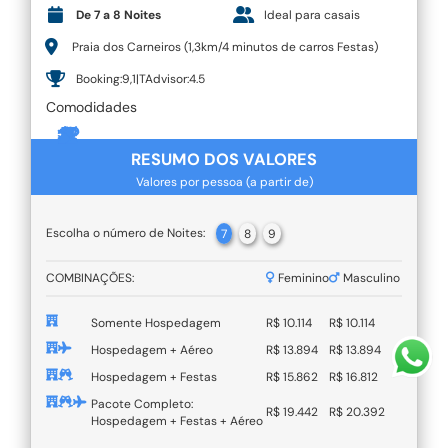
De 7 a 8 Noites
Ideal para casais
Praia dos Carneiros (1,3km/4 minutos de carros Festas)
Booking:9,1|TAdvisor:4.5
Comodidades
RESUMO DOS VALORES
Valores por pessoa (a partir de)
Escolha o número de Noites:
7
8
9
COMBINAÇÕES:
Feminino
Masculino
Somente Hospedagem
R$ 10.114
R$ 10.114
Hospedagem + Aéreo
R$ 13.894
R$ 13.894
Hospedagem + Festas
R$ 15.862
R$ 16.812
Pacote Completo:
R$ 19.442
R$ 20.392
Hospedagem + Festas + Aéreo