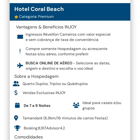
Hotel Coral Beach
Categoria: Premium
Vantagens & Benefícios INJOY
Ingressos Réveillon Carneiros com valor especial
e sem cobrança de taxa de conveniência
Compre somente Hospedagem ou acrescente
festas e/ou aéreo, conforme preferir
BUSCA ONLINE DE AÉREO
- Selecione as datas,
origem e destino e escolha o voo ideal
Sobre a Hospedagem
Quarto Duplos, Triplos ou Quádruplos
Vendas Exclusivas INJOY
Ideal para casais e/ou
De 7 a 9 Noites
grupos
Tamandaré (6,9km/16 minutos de carros Festas)
Booking:8,9|TAdvisor:4.2
Comodidades