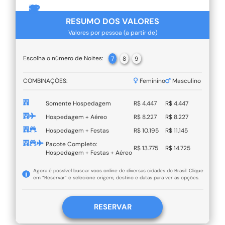
RESUMO DOS VALORES
Valores por pessoa (a partir de)
Escolha o número de Noites:
7
8
9
COMBINAÇÕES:
Feminino
Masculino
Somente Hospedagem
R$ 4.447
R$ 4.447
Hospedagem + Aéreo
R$ 8.227
R$ 8.227
Hospedagem + Festas
R$ 10.195
R$ 11.145
Pacote Completo:
R$ 13.775
R$ 14.725
Hospedagem + Festas + Aéreo
Agora é possível buscar voos online de diversas cidades do Brasil. Clique
em “Reservar” e selecione origem, destino e datas para ver as opções.
RESERVAR