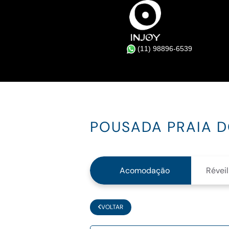
(11) 98896-6539
POUSADA PRAIA 
Acomodação
Réveil
VOLTAR