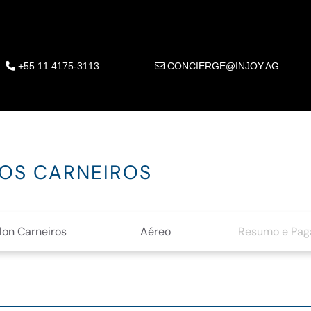
+55 11 4175-3113
CONCIERGE@INJOY.AG
DOS CARNEIROS
lon Carneiros
Aéreo
Resumo e Pa