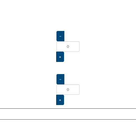
-
+
-
+