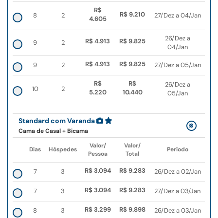
R$
R$ 9.210
8
2
27/Dez a 04/Jan
4.605
26/Dez a
R$ 4.913
R$ 9.825
9
2
04/Jan
R$ 4.913
R$ 9.825
9
2
27/Dez a 05/Jan
R$
R$
26/Dez a
10
2
5.220
10.440
05/Jan
Standard com Varanda
Cama de Casal + Bicama
Valor/
Valor/
Dias
Hóspedes
Período
Pessoa
Total
R$ 3.094
R$ 9.283
7
3
26/Dez a 02/Jan
R$ 3.094
R$ 9.283
7
3
27/Dez a 03/Jan
R$ 3.299
R$ 9.898
8
3
26/Dez a 03/Jan