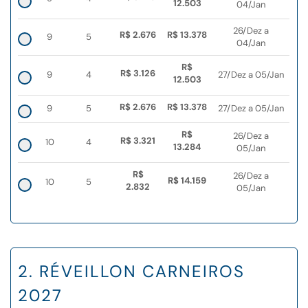
12.503
04/Jan
26/Dez a
R$ 2.676
R$ 13.378
9
5
04/Jan
R$
R$ 3.126
9
4
27/Dez a 05/Jan
12.503
R$ 2.676
R$ 13.378
9
5
27/Dez a 05/Jan
R$
26/Dez a
R$ 3.321
10
4
13.284
05/Jan
R$
26/Dez a
R$ 14.159
10
5
2.832
05/Jan
2. RÉVEILLON CARNEIROS
2027