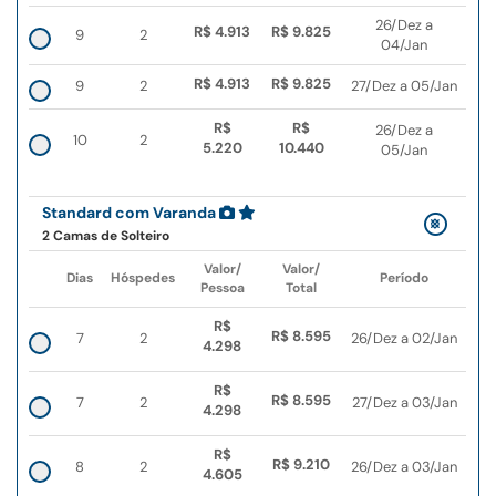
26/Dez a
R$ 4.913
R$ 9.825
9
2
04/Jan
R$ 4.913
R$ 9.825
9
2
27/Dez a 05/Jan
R$
R$
26/Dez a
10
2
5.220
10.440
05/Jan
Standard com Varanda
2 Camas de Solteiro
Valor/
Valor/
Dias
Hóspedes
Período
Pessoa
Total
R$
R$ 8.595
7
2
26/Dez a 02/Jan
4.298
R$
R$ 8.595
7
2
27/Dez a 03/Jan
4.298
R$
R$ 9.210
8
2
26/Dez a 03/Jan
4.605