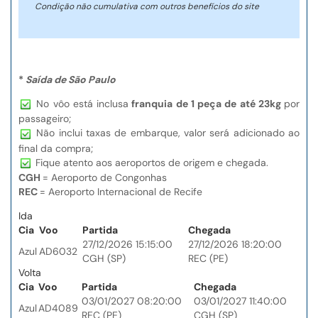
Condição não cumulativa com outros benefícios do site
*
Saída de São Paulo
No vôo está inclusa
franquia de 1 peça de até 23kg
por
passageiro;
Não inclui taxas de embarque, valor será adicionado ao
final da compra;
Fique atento aos aeroportos de origem e chegada.
CGH
= Aeroporto de Congonhas
REC
= Aeroporto Internacional de Recife
Ida
Cia
Voo
Partida
Chegada
27/12/2026 15:15:00
27/12/2026 18:20:00
Azul
AD6032
CGH (SP)
REC (PE)
Volta
Cia
Voo
Partida
Chegada
03/01/2027 08:20:00
03/01/2027 11:40:00
Azul
AD4089
REC (PE)
CGH (SP)