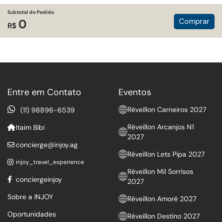
Subtotal do Pedido
Comprar
0
R$
Entre em Contato
Eventos
Réveillon Carneiros 2027
(11) 98896-6539
Réveillon Arcanjos N1
Itaim Bibi
2027
concierge@injoy.ag
Réveillon Lets Pipa 2027
injoy_travel_experience
Réveillon Mil Sorrisos
conciergeinjoy
2027
Sobre a INJOY
Réveillon Amoré 2027
Oportunidades
Réveillon Destino 2027