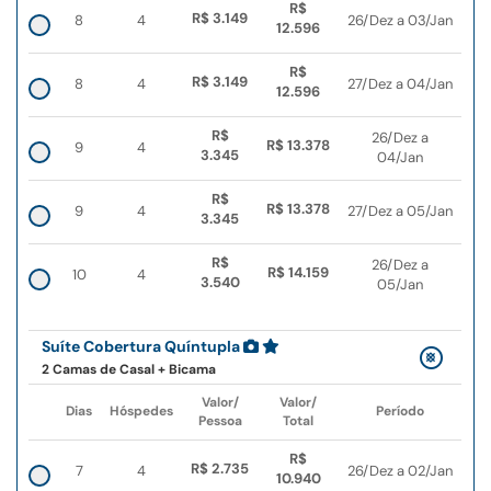
R$
R$ 3.149
8
4
26/Dez a 03/Jan
12.596
R$
R$ 3.149
8
4
27/Dez a 04/Jan
12.596
R$
26/Dez a
R$ 13.378
9
4
3.345
04/Jan
R$
R$ 13.378
9
4
27/Dez a 05/Jan
3.345
R$
26/Dez a
R$ 14.159
10
4
3.540
05/Jan
Suíte Cobertura Quíntupla
2 Camas de Casal + Bicama
Valor/
Valor/
Dias
Hóspedes
Período
Pessoa
Total
R$
R$ 2.735
7
4
26/Dez a 02/Jan
10.940