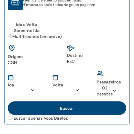
•
Sem cancelamento após emissão
•
Emissão só após todos do grupo pagarem
Ida e Volta
Somente ida
Multitrechos (em breve)
Destino
Origem
Type 2 or more
Type 2 or more
characters for results.
characters for results.
Passageiros
Ida
Volta
02
pessoas
Buscar apenas Voos Diretos