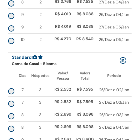
R$ 3.768
R$ 7.535
8
2
27/Dez a 04/Jan
R$ 4.019
R$ 8.038
9
2
26/Dez a 04/Jan
R$ 4.019
R$ 8.038
9
2
27/Dez a 05/Jan
R$ 4.270
R$ 8.540
10
2
26/Dez a 05/Jan
Standard
Cama de Casal + Bicama
Valor/
Valor/
Dias
Hóspedes
Período
Pessoa
Total
R$ 2.532
R$ 7.595
7
3
26/Dez a 02/Jan
R$ 2.532
R$ 7.595
7
3
27/Dez a 03/Jan
R$ 2.699
R$ 8.098
8
3
26/Dez a 03/Jan
R$ 2.699
R$ 8.098
8
3
27/Dez a 04/Jan
R$ 2.867
R$ 8.600
9
3
26/Dez a 04/Jan