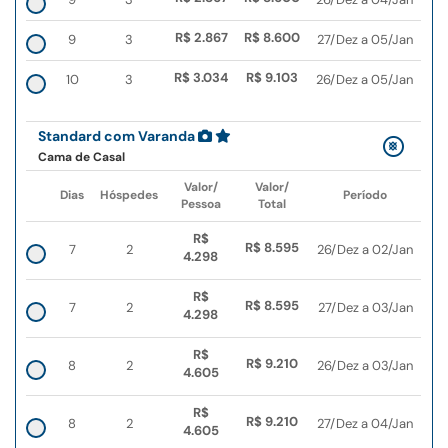
R$ 2.867
R$ 8.600
9
3
27/Dez a 05/Jan
R$ 3.034
R$ 9.103
10
3
26/Dez a 05/Jan
Standard com Varanda
Cama de Casal
Valor/
Valor/
Dias
Hóspedes
Período
Pessoa
Total
R$
R$ 8.595
7
2
26/Dez a 02/Jan
4.298
R$
R$ 8.595
7
2
27/Dez a 03/Jan
4.298
R$
R$ 9.210
8
2
26/Dez a 03/Jan
4.605
R$
R$ 9.210
8
2
27/Dez a 04/Jan
4.605