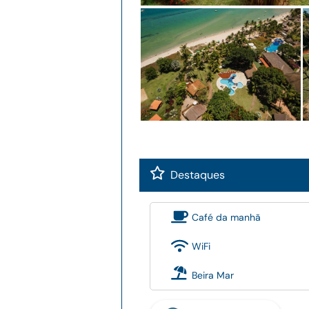
Destaques
Café da manhã
WiFi
Beira Mar