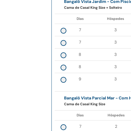
Bangalô Vista Jardim - Com Pisci
Cama de Casal King Size + Solteiro
Dias
Hóspedes
7
3
7
3
8
3
8
3
9
3
Bangalô Vista Parcial Mar - Com 
Cama de Casal King Size
Dias
Hóspedes
7
2