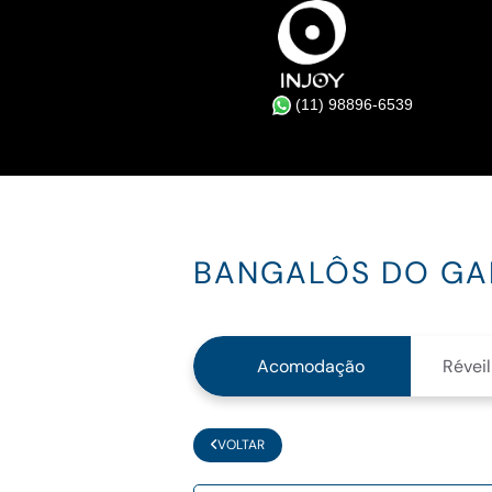
(11) 98896-6539
BANGALÔS DO GA
Acomodação
Réveil
VOLTAR