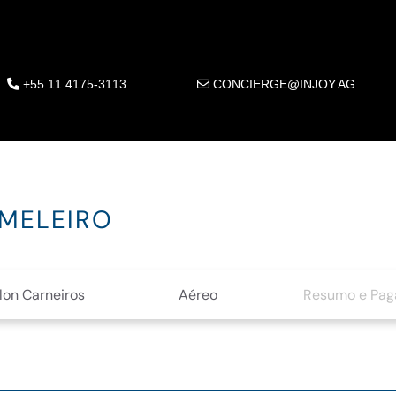
+55 11 4175-3113
CONCIERGE@INJOY.AG
MELEIRO
lon Carneiros
Aéreo
Resumo e Pa