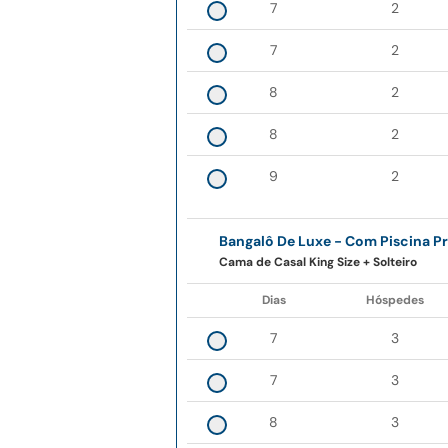
7
2
7
2
8
2
8
2
9
2
Bangalô De Luxe - Com Piscina Pr
Cama de Casal King Size + Solteiro
Dias
Hóspedes
7
3
7
3
8
3