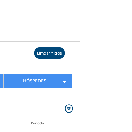
Limpar filtros
HÓSPEDES
Período