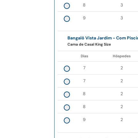
8
3
9
3
Bangalô Vista Jardim - Com Pisci
Cama de Casal King Size
Dias
Hóspedes
7
2
7
2
8
2
8
2
9
2