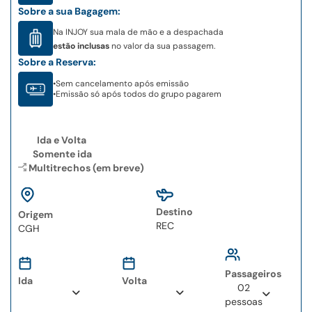
Sobre a sua Bagagem:
Na INJOY sua mala de mão e a despachada
estão inclusas
no valor da sua passagem.
Sobre a Reserva:
•
Sem cancelamento após emissão
•
Emissão só após todos do grupo pagarem
Ida e Volta
Somente ida
Multitrechos (em breve)
Destino
Origem
Type 2 or more
Type 2 or more
characters for results.
characters for results.
Passageiros
Ida
Volta
02
pessoas