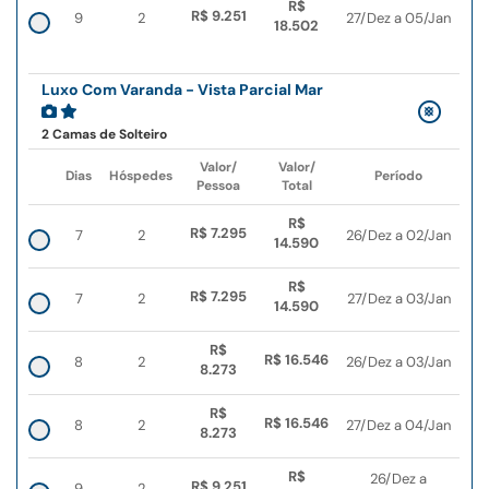
R$
R$ 9.251
9
2
27/Dez a 05/Jan
18.502
Luxo Com Varanda - Vista Parcial Mar
2 Camas de Solteiro
Valor/
Valor/
Dias
Hóspedes
Período
Pessoa
Total
R$
R$ 7.295
7
2
26/Dez a 02/Jan
14.590
R$
R$ 7.295
7
2
27/Dez a 03/Jan
14.590
R$
R$ 16.546
8
2
26/Dez a 03/Jan
8.273
R$
R$ 16.546
8
2
27/Dez a 04/Jan
8.273
R$
26/Dez a
R$ 9.251
9
2