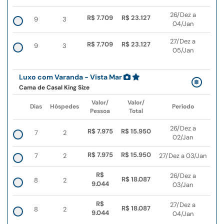
26/Dez a
R$ 7.709
R$ 23.127
9
3
04/Jan
27/Dez a
R$ 7.709
R$ 23.127
9
3
05/Jan
Luxo com Varanda - Vista Mar
Cama de Casal King Size
Valor/
Valor/
Dias
Hóspedes
Período
Pessoa
Total
26/Dez a
R$ 7.975
R$ 15.950
7
2
02/Jan
R$ 7.975
R$ 15.950
7
2
27/Dez a 03/Jan
R$
26/Dez a
R$ 18.087
8
2
9.044
03/Jan
R$
27/Dez a
R$ 18.087
8
2
9.044
04/Jan