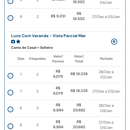
18.502
04/Jan
R$
R$ 9.251
9
2
27/Dez a 05/Jan
18.502
Luxo Com Varanda - Vista Parcial Mar
Cama de Casal + Solteiro
Valor/
Valor/
Dias
Hóspedes
Período
Pessoa
Total
R$
26/Dez a
R$ 18.238
7
3
6.079
02/Jan
R$
R$ 18.238
7
3
27/Dez a 03/Jan
6.079
R$
R$
26/Dez a
8
3
6.894
20.682
03/Jan
R$
R$
27/Dez a
8
3
6.894
20.682
04/Jan