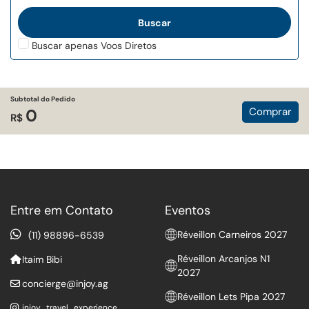
Buscar apenas Voos Diretos
Subtotal do Pedido
Comprar
0
R$
Entre em Contato
Eventos
Réveillon Carneiros 2027
(11) 98896-6539
Réveillon Arcanjos N1
Itaim Bibi
2027
concierge@injoy.ag
Réveillon Lets Pipa 2027
injoy_travel_experience