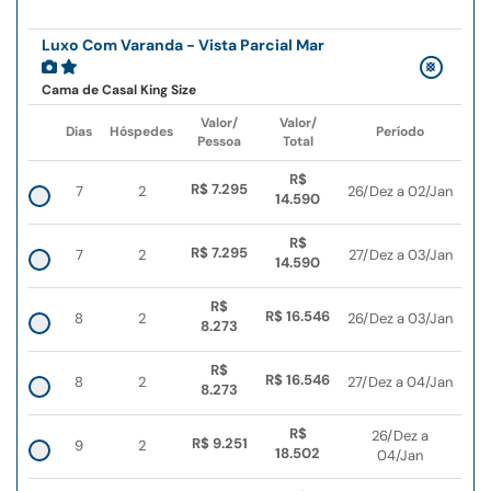
Luxo Com Varanda - Vista Parcial Mar
Cama de Casal King Size
Valor/
Valor/
Dias
Hóspedes
Período
Pessoa
Total
R$
R$ 7.295
7
2
26/Dez a 02/Jan
14.590
R$
R$ 7.295
7
2
27/Dez a 03/Jan
14.590
R$
R$ 16.546
8
2
26/Dez a 03/Jan
8.273
R$
R$ 16.546
8
2
27/Dez a 04/Jan
8.273
R$
26/Dez a
R$ 9.251
9
2
18.502
04/Jan