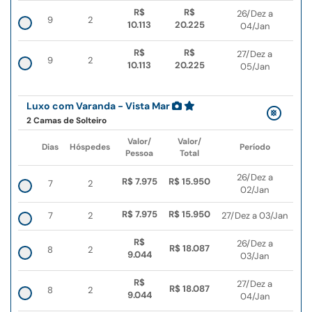
R$
R$
26/Dez a
9
2
10.113
20.225
04/Jan
R$
R$
27/Dez a
9
2
10.113
20.225
05/Jan
Luxo com Varanda - Vista Mar
2 Camas de Solteiro
Valor/
Valor/
Dias
Hóspedes
Período
Pessoa
Total
26/Dez a
R$ 7.975
R$ 15.950
7
2
02/Jan
R$ 7.975
R$ 15.950
7
2
27/Dez a 03/Jan
R$
26/Dez a
R$ 18.087
8
2
9.044
03/Jan
R$
27/Dez a
R$ 18.087
8
2
9.044
04/Jan