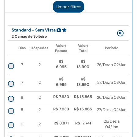
Limpar filtros
Standard - Sem Vista
2 Camas de Solteiro
Valor/
Valor/
Dias
Hóspedes
Período
Pessoa
Total
R$
R$
7
2
26/Dez a 02/Jan
6.995
13.990
R$
R$
7
2
27/Dez a 03/Jan
6.995
13.990
R$ 7.933
R$ 15.865
8
2
26/Dez a 03/Jan
R$ 7.933
R$ 15.865
8
2
27/Dez a 04/Jan
26/Dez a
R$ 8.871
R$ 17.741
9
2
04/Jan