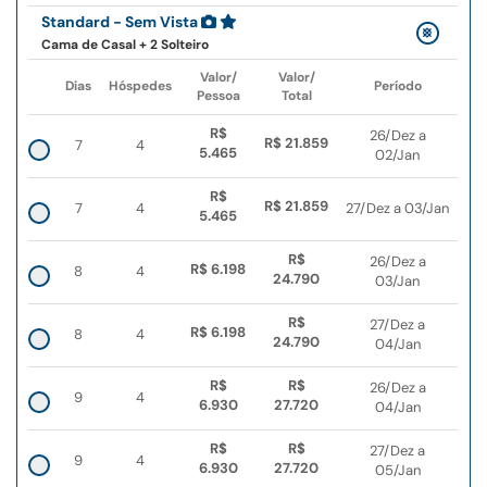
Standard - Sem Vista
Cama de Casal + 2 Solteiro
Valor/
Valor/
Dias
Hóspedes
Período
Pessoa
Total
R$
26/Dez a
R$ 21.859
7
4
5.465
02/Jan
R$
R$ 21.859
7
4
27/Dez a 03/Jan
5.465
R$
26/Dez a
R$ 6.198
8
4
24.790
03/Jan
R$
27/Dez a
R$ 6.198
8
4
24.790
04/Jan
R$
R$
26/Dez a
9
4
6.930
27.720
04/Jan
R$
R$
27/Dez a
9
4
6.930
27.720
05/Jan