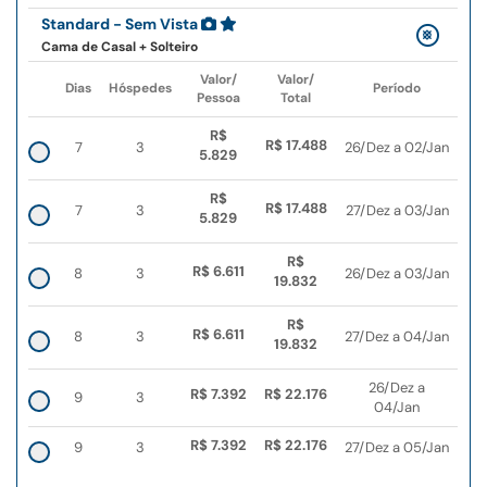
Standard - Sem Vista
Cama de Casal + Solteiro
Valor/
Valor/
Dias
Hóspedes
Período
Pessoa
Total
R$
R$ 17.488
7
3
26/Dez a 02/Jan
5.829
R$
R$ 17.488
7
3
27/Dez a 03/Jan
5.829
R$
R$ 6.611
8
3
26/Dez a 03/Jan
19.832
R$
R$ 6.611
8
3
27/Dez a 04/Jan
19.832
26/Dez a
R$ 7.392
R$ 22.176
9
3
04/Jan
R$ 7.392
R$ 22.176
9
3
27/Dez a 05/Jan