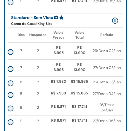
R$ 8.871
R$ 17.741
9
2
27/Dez a 05/Jan
Standard - Sem Vista
Cama de Casal King Size
Valor/
Valor/
Dias
Hóspedes
Período
Pessoa
Total
R$
R$
7
2
26/Dez a 02/Jan
6.995
13.990
R$
R$
7
2
27/Dez a 03/Jan
6.995
13.990
R$ 7.933
R$ 15.865
8
2
26/Dez a 03/Jan
R$ 7.933
R$ 15.865
8
2
27/Dez a 04/Jan
26/Dez a
R$ 8.871
R$ 17.741
9
2
04/Jan
R$ 8.871
R$ 17.741
9
2
27/Dez a 05/Jan