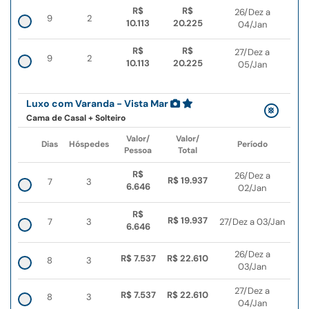
R$
R$
26/Dez a
9
2
10.113
20.225
04/Jan
R$
R$
27/Dez a
9
2
10.113
20.225
05/Jan
Luxo com Varanda - Vista Mar
Cama de Casal + Solteiro
Valor/
Valor/
Dias
Hóspedes
Período
Pessoa
Total
R$
26/Dez a
R$ 19.937
7
3
6.646
02/Jan
R$
R$ 19.937
7
3
27/Dez a 03/Jan
6.646
26/Dez a
R$ 7.537
R$ 22.610
8
3
03/Jan
27/Dez a
R$ 7.537
R$ 22.610
8
3
04/Jan