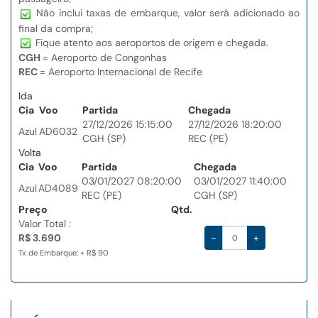
Não inclui taxas de embarque, valor será adicionado ao
final da compra;
Fique atento aos aeroportos de origem e chegada.
CGH
= Aeroporto de Congonhas
REC
= Aeroporto Internacional de Recife
Ida
Cia
Voo
Partida
Chegada
27/12/2026 15:15:00
27/12/2026 18:20:00
Azul
AD6032
CGH (SP)
REC (PE)
Volta
Cia
Voo
Partida
Chegada
03/01/2027 08:20:00
03/01/2027 11:40:00
Azul
AD4089
REC (PE)
CGH (SP)
Preço
Qtd.
Valor Total :
R$ 3.690
-
+
Tx de Embarque: + R$ 90