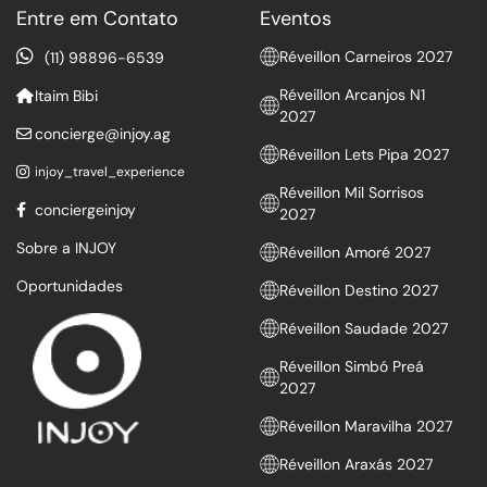
Entre em Contato
Eventos
Réveillon Carneiros 2027
(11) 98896-6539
Réveillon Arcanjos N1
Itaim Bibi
2027
concierge@injoy.ag
Réveillon Lets Pipa 2027
injoy_travel_experience
Réveillon Mil Sorrisos
conciergeinjoy
2027
Sobre a INJOY
Réveillon Amoré 2027
Oportunidades
Réveillon Destino 2027
Réveillon Saudade 2027
Réveillon Simbó Preá
2027
Réveillon Maravilha 2027
Réveillon Araxás 2027