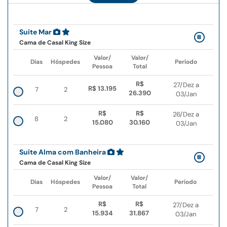
Suíte Mar
Cama de Casal King Size
Valor/
Valor/
Dias
Hóspedes
Período
Pessoa
Total
R$
27/Dez a
R$ 13.195
7
2
26.390
03/Jan
R$
R$
26/Dez a
8
2
15.080
30.160
03/Jan
Suíte Alma com Banheira
Cama de Casal King Size
Valor/
Valor/
Dias
Hóspedes
Período
Pessoa
Total
R$
R$
27/Dez a
7
2
15.934
31.867
03/Jan