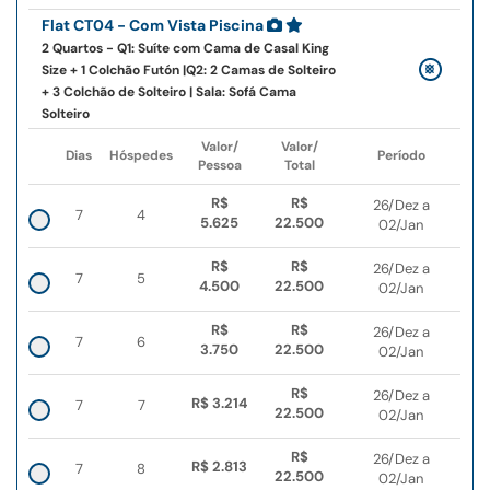
Flat CT04 - Com Vista Piscina
2 Quartos - Q1: Suíte com Cama de Casal King
Size + 1 Colchão Futón |Q2: 2 Camas de Solteiro
+ 3 Colchão de Solteiro | Sala: Sofá Cama
Solteiro
Valor/
Valor/
Dias
Hóspedes
Período
Pessoa
Total
R$
R$
26/Dez a
7
4
5.625
22.500
02/Jan
R$
R$
26/Dez a
7
5
4.500
22.500
02/Jan
R$
R$
26/Dez a
7
6
3.750
22.500
02/Jan
R$
26/Dez a
R$ 3.214
7
7
22.500
02/Jan
R$
26/Dez a
R$ 2.813
7
8
22.500
02/Jan