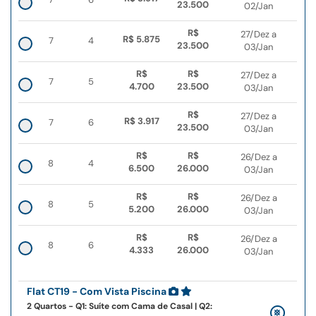
23.500
02/Jan
R$
27/Dez a
R$ 5.875
7
4
23.500
03/Jan
R$
R$
27/Dez a
7
5
4.700
23.500
03/Jan
R$
27/Dez a
R$ 3.917
7
6
23.500
03/Jan
R$
R$
26/Dez a
8
4
6.500
26.000
03/Jan
R$
R$
26/Dez a
8
5
5.200
26.000
03/Jan
R$
R$
26/Dez a
8
6
4.333
26.000
03/Jan
Flat CT19 - Com Vista Piscina
2 Quartos - Q1: Suíte com Cama de Casal | Q2: