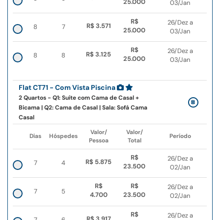
25.000
03/Jan
R$
26/Dez a
R$ 3.571
8
7
25.000
03/Jan
R$
26/Dez a
R$ 3.125
8
8
25.000
03/Jan
Flat CT71 - Com Vista Piscina
2 Quartos - Q1: Suíte com Cama de Casal +
Bicama | Q2: Cama de Casal | Sala: Sofá Cama
Casal
Valor/
Valor/
Dias
Hóspedes
Período
Pessoa
Total
R$
26/Dez a
R$ 5.875
7
4
23.500
02/Jan
R$
R$
26/Dez a
7
5
4.700
23.500
02/Jan
R$
26/Dez a
R$ 3.917
7
6