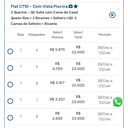
Flat CT10 - Com Vista Piscina
2 Quartos - Q1: Suíte com Cama de Casal
Queen Size + 2 Bicamas + Solteiro | Q2: 2
Camas de Solteiro + Bicama
Valor/
Valor/
Dias
Hóspedes
Período
Pessoa
Total
R$
26/Dez a
R$ 5.875
7
4
23.500
02/Jan
R$
R$
26/Dez a
7
5
4.700
23.500
02/Jan
R$
26/Dez a
R$ 3.917
7
6
23.500
02/Jan
R$
26/Dez a
R$ 3.357
7
7
23.500
02/Jan
R$
R$
26/Dez a
7
8
2.938
23.500
02/Jan