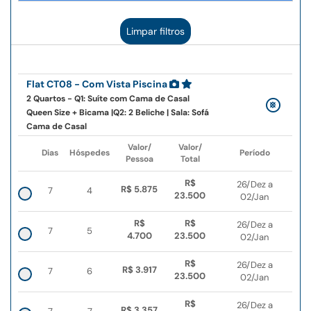
Limpar filtros
Flat CT08 - Com Vista Piscina
2 Quartos - Q1: Suíte com Cama de Casal
Queen Size + Bicama |Q2: 2 Beliche | Sala: Sofá
Cama de Casal
Valor/
Valor/
Dias
Hóspedes
Período
Pessoa
Total
R$
26/Dez a
R$ 5.875
7
4
23.500
02/Jan
R$
R$
26/Dez a
7
5
4.700
23.500
02/Jan
R$
26/Dez a
R$ 3.917
7
6
23.500
02/Jan
R$
26/Dez a
R$ 3.357