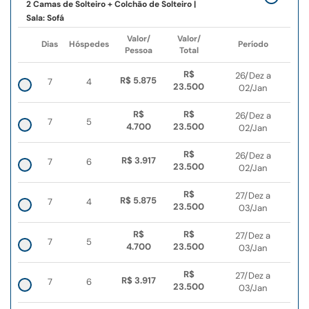
2 Camas de Solteiro + Colchão de Solteiro |
Sala: Sofá
Valor/
Valor/
Dias
Hóspedes
Período
Pessoa
Total
R$
26/Dez a
R$ 5.875
7
4
23.500
02/Jan
R$
R$
26/Dez a
7
5
4.700
23.500
02/Jan
R$
26/Dez a
R$ 3.917
7
6
23.500
02/Jan
R$
27/Dez a
R$ 5.875
7
4
23.500
03/Jan
R$
R$
27/Dez a
7
5
4.700
23.500
03/Jan
R$
27/Dez a
R$ 3.917
7
6
23.500
03/Jan