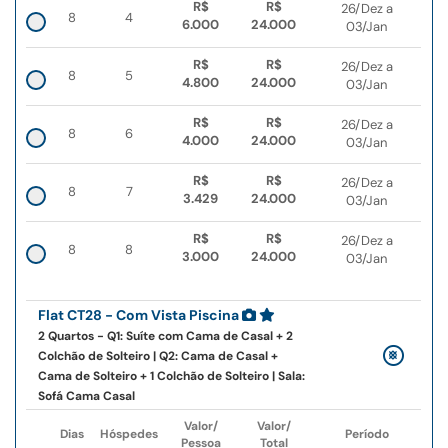
R$
R$
26/Dez a
8
4
6.000
24.000
03/Jan
R$
R$
26/Dez a
8
5
4.800
24.000
03/Jan
R$
R$
26/Dez a
8
6
4.000
24.000
03/Jan
R$
R$
26/Dez a
8
7
3.429
24.000
03/Jan
R$
R$
26/Dez a
8
8
3.000
24.000
03/Jan
Flat CT28 - Com Vista Piscina
2 Quartos - Q1: Suíte com Cama de Casal + 2
Colchão de Solteiro | Q2: Cama de Casal +
Cama de Solteiro + 1 Colchão de Solteiro | Sala:
Sofá Cama Casal
Valor/
Valor/
Dias
Hóspedes
Período
Pessoa
Total