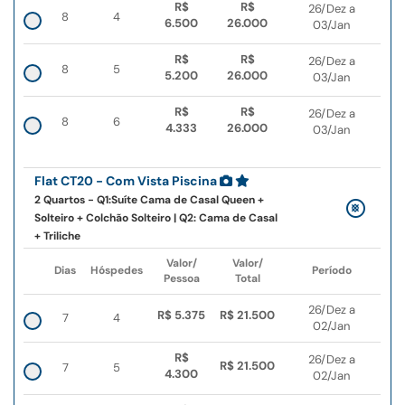
R$
R$
26/Dez a
8
4
6.500
26.000
03/Jan
R$
R$
26/Dez a
8
5
5.200
26.000
03/Jan
R$
R$
26/Dez a
8
6
4.333
26.000
03/Jan
Flat CT20 - Com Vista Piscina
2 Quartos - Q1:Suíte Cama de Casal Queen +
Solteiro + Colchão Solteiro | Q2: Cama de Casal
+ Triliche
Valor/
Valor/
Dias
Hóspedes
Período
Pessoa
Total
26/Dez a
R$ 5.375
R$ 21.500
7
4
02/Jan
R$
26/Dez a
R$ 21.500
7
5
4.300
02/Jan