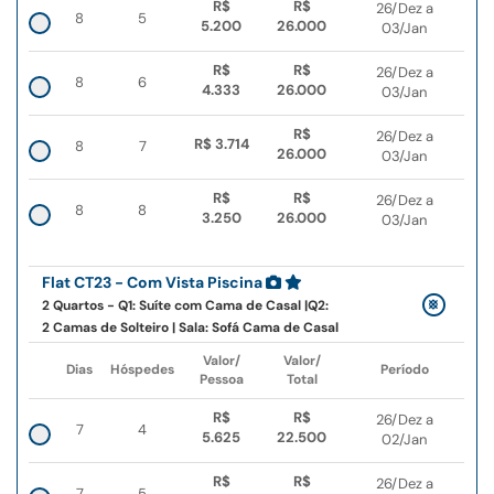
R$
R$
26/Dez a
8
5
5.200
26.000
03/Jan
R$
R$
26/Dez a
8
6
4.333
26.000
03/Jan
R$
26/Dez a
R$ 3.714
8
7
26.000
03/Jan
R$
R$
26/Dez a
8
8
3.250
26.000
03/Jan
Flat CT23 - Com Vista Piscina
2 Quartos - Q1: Suíte com Cama de Casal |Q2:
2 Camas de Solteiro | Sala: Sofá Cama de Casal
Valor/
Valor/
Dias
Hóspedes
Período
Pessoa
Total
R$
R$
26/Dez a
7
4
5.625
22.500
02/Jan
R$
R$
26/Dez a
7
5