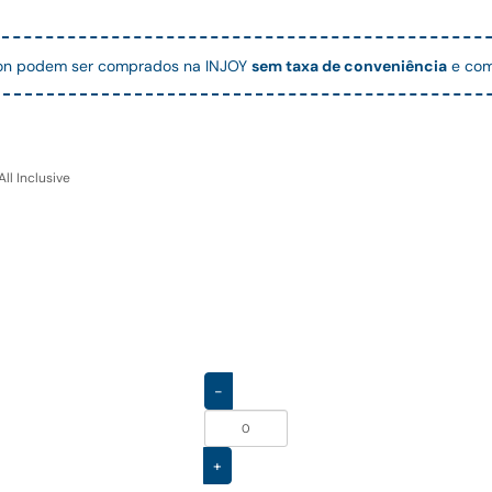
llon podem ser comprados na INJOY
sem taxa de conveniência
e com
ll Inclusive
-
+