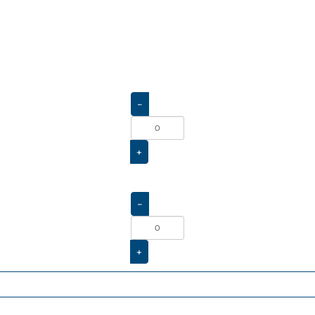
-
+
-
+