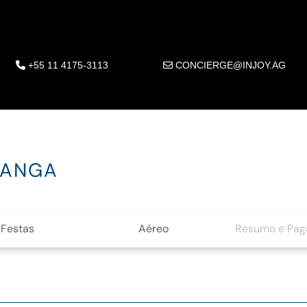
+55 11 4175-3113
CONCIERGE@INJOY.AG
TANGA
Festas
Aéreo
Resumo e Pa